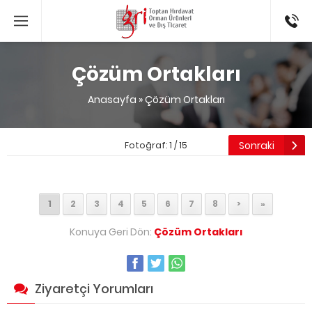
0312 350
16 53
Çözüm Ortakları
Anasayfa
»
Çözüm Ortakları
Sonraki
Fotoğraf: 1 / 15
1
2
3
4
5
6
7
8
>
»
Konuya Geri Dön:
Çözüm Ortakları
Ziyaretçi Yorumları